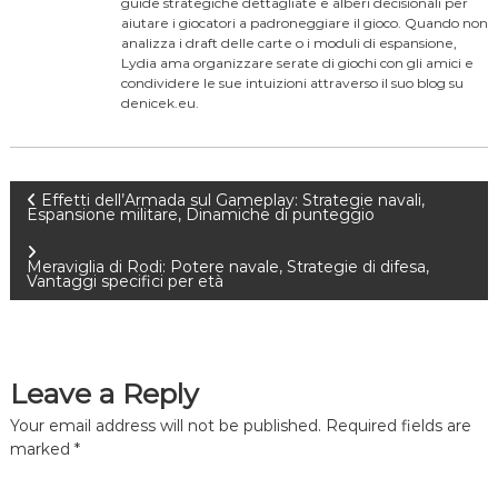
guide strategiche dettagliate e alberi decisionali per
aiutare i giocatori a padroneggiare il gioco. Quando non
analizza i draft delle carte o i moduli di espansione,
Lydia ama organizzare serate di giochi con gli amici e
condividere le sue intuizioni attraverso il suo blog su
denicek.eu.
P
Effetti dell’Armada sul Gameplay: Strategie navali,
Espansione militare, Dinamiche di punteggio
o
Meraviglia di Rodi: Potere navale, Strategie di difesa,
Vantaggi specifici per età
s
t
Leave a Reply
n
Your email address will not be published.
Required fields are
a
marked
*