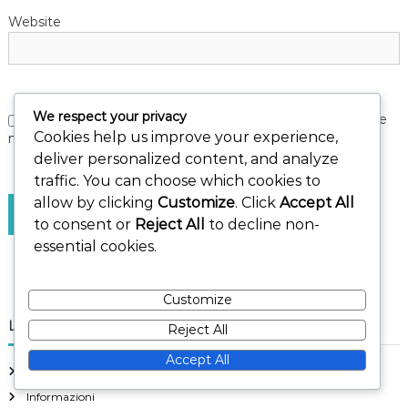
Website
We respect your privacy
Save my name, email, and website in this browser for the
Cookies help us improve your experience,
next time I comment.
deliver personalized content, and analyze
traffic. You can choose which cookies to
allow by clicking
Customize
. Click
Accept All
to consent or
Reject All
to decline non-
essential cookies.
Customize
Link
Reject All
Accept All
Contattaci
Informazioni