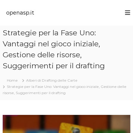
S
k
openasp.it
i
p
t
Strategie per la Fase Uno:
o
c
Vantaggi nel gioco iniziale,
o
n
Gestione delle risorse,
t
Suggerimenti per il drafting
e
n
t
Home
Alberi di Drafting delle Carte
Strategie per la Fase Uno: Vantaggi nel gioco iniziale, Gestione delle
risorse, Suggerimenti per il drafting