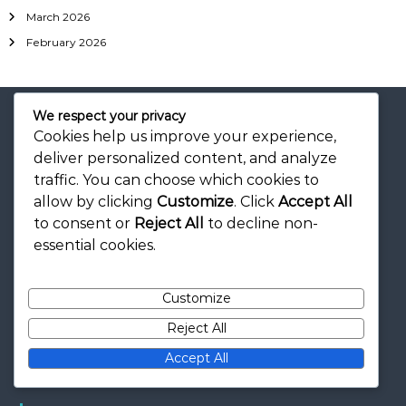
March 2026
February 2026
We respect your privacy
Cookies help us improve your experience,
deliver personalized content, and analyze
Note legali
traffic. You can choose which cookies to
allow by clicking
Customize
. Click
Accept All
Contattaci
to consent or
Reject All
to decline non-
essential cookies.
Politica di protezione dei dati
Cookie e tracciamento
Customize
Informazioni
Reject All
Termini e condizioni
Accept All