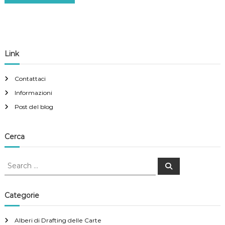
Link
Contattaci
Informazioni
Post del blog
Cerca
S
S
e
e
a
a
r
c
r
Categorie
h
c
h
Alberi di Drafting delle Carte
f