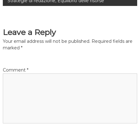
Strategie di redazione, Equilibrio delle risorse
s
t
Leave a Reply
n
Your email address will not be published.
Required fields are
a
marked
*
v
Comment
*
i
g
a
t
i