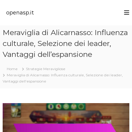
S
k
openasp.it
i
p
t
Meraviglia di Alicarnasso: Influenza
o
c
culturale, Selezione dei leader,
o
n
Vantaggi dell’espansione
t
e
Home
Strategie Meravigliose
n
Meraviglia di Alicarnasso: Influenza culturale, Selezione dei leader,
t
Vantaggi dell’espansione