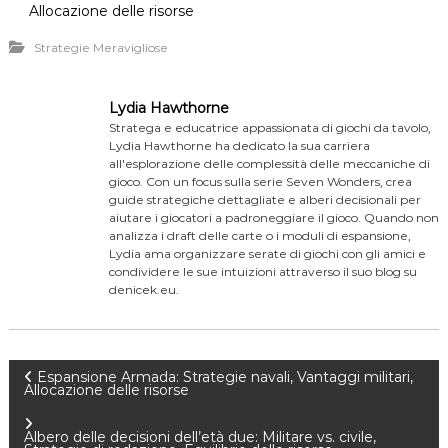
Allocazione delle risorse
Strategie Meravigliose
Lydia Hawthorne
Stratega e educatrice appassionata di giochi da tavolo,
Lydia Hawthorne ha dedicato la sua carriera
all'esplorazione delle complessità delle meccaniche di
gioco. Con un focus sulla serie Seven Wonders, crea
guide strategiche dettagliate e alberi decisionali per
aiutare i giocatori a padroneggiare il gioco. Quando non
analizza i draft delle carte o i moduli di espansione,
Lydia ama organizzare serate di giochi con gli amici e
condividere le sue intuizioni attraverso il suo blog su
denicek.eu.
P
Espansione Armada: Strategie navali, Vantaggi militari,
Allocazione delle risorse
o
Albero delle decisioni dell’età due: Militare vs. civile,